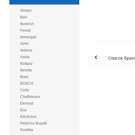
Ariston
Baxi
Buderus
Ferroli
Immergas
Airfel
Arderia
Список бре
Asota
Baltgaz
Beretta
Biasi
BOSCH
Celtic
Chaffoteaux
Demrad
Eca
Electrolux
Federica Bugatti
Fondital